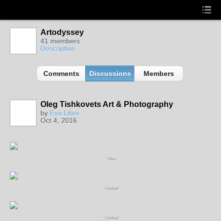
Artodyssey
41 members
Description
Comments
Discussions
Members
Oleg Tishkovets Art & Photography
by
Eva Libre
Oct 4, 2016
' Sibiu '
' Untitled '
' Untitled '